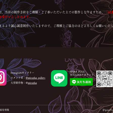
は、当店の制作方針をご理解・ご了承いただいた上での製作となりますため、
「A
お受けいたしかねます。
きるよう誠心誠意制作いたしますので、ご理解とご協力のほどよろしくお願いいた
SPIRA PLUS
Instagramギャラリー
公式LINEアカウント
スタンド系：
@spiraplus_gallery
大型制作物：@
spiraplus
d.】採用情報
【Spira