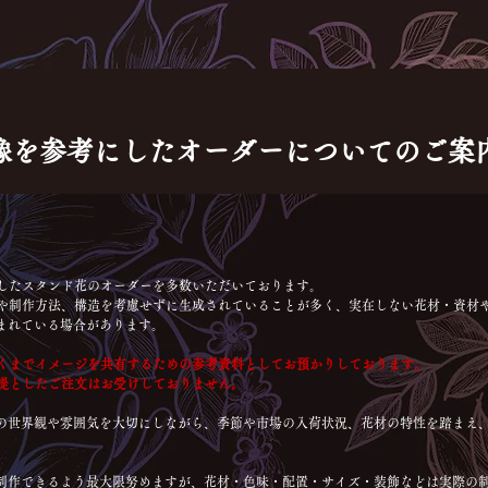
画像を参考にしたオーダーについてのご案
にしたスタンド花のオーダーを多数いただいております。
材や制作方法、構造を考慮せずに生成されていることが多く、実在しない花材・資材
まれている場合があります。
あくまでイメージを共有するための参考資料としてお預かりしております。
前提としたご注文はお受けしておりません。
の世界観や雰囲気を大切にしながら、季節や市場の入荷状況、花材の特性を踏まえ
制作できるよう最大限努めますが、花材・色味・配置・サイズ・装飾などは実際の