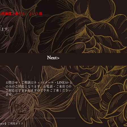
I生成画像と異なる」という理
します。
Next>
お問合せ・ご相談はネット(メール・LINE)から
のみのご対応となります。お電話・ご来店での
ご対応はできかねますので予めご了承ください
ませ。
Flower】ご利用ガイド