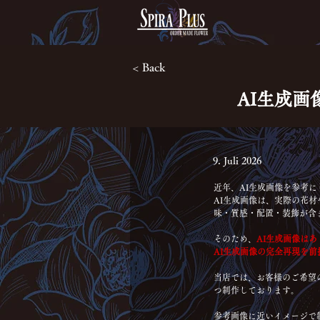
< Back
AI生成
9. Juli 2026
近年、AI生成画像を参考
AI生成画像は、実際の花
味・質感・配置・装飾が含
そのため、
AI生成画像は
AI生成画像の完全再現を
当店では、お客様のご希望
つ制作しております。
参考画像に近いイメージで