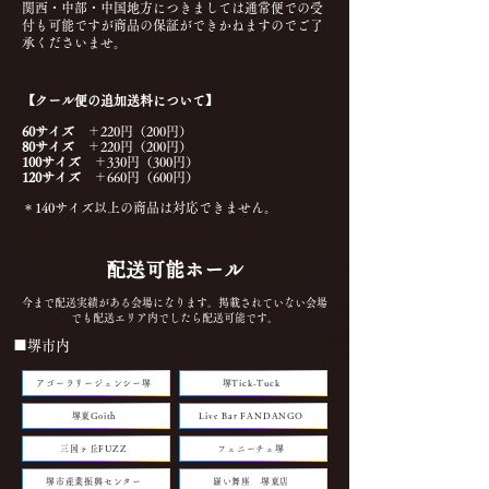
関西・中部・中国地方につきましては通常便での受
付も可能ですが商品の保証ができかねますのでご了
承くださいませ。
【クール便の追加送料について】
​60サイズ
​ ＋220円（200円）
80サイズ
​ ＋220円（200円）
100サイズ
​ ＋330円（300円）
120サイズ
​ ＋660円（600円）
＊140サイズ以上の商品は対応できません。
配送可能ホール
​今まで配送実績がある会場になります。掲載されていない会場
でも配送エリア内でしたら配送可能です。
■堺市内
アゴーラリージェンシー堺
堺Tick-Tuck
堺東Goith
Live Bar FANDANGO
三国ヶ丘FUZZ
フェニーチェ堺
堺市産業振興センター
羅い舞座 堺東店