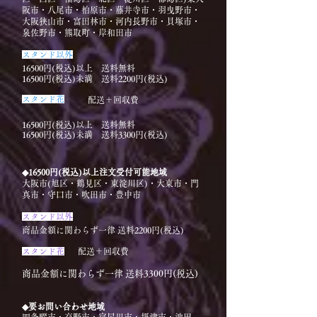
阪市・八尾市・柏原市・藤井寺市・羽曳野市・
大阪狭山市・富田林市・​河内長野市・貝塚市・
泉佐野市・熊取町・岸和田市
​スタンド以外
16500円(税込)以上 送料無料
16500円(税込)未満 送料2200円(税込)
​スタンド花
配送＋回収費
16500円(税込)以上 送料無料
16500円(税込)未満 送料3300円(税込)
◆16500円(税込)以上注文受付可能地域
大阪市(旭区・鶴見区・東淀川区)・大東市・門
真市・守口市・吹田市・豊中市
​スタンド以外
商品金額に関わらず一律 送料2200円(税込)
​スタンド花
配送＋回収費
商品金額に関わらず一律 送料3300円(税込)
◆要お問い合わせ地域