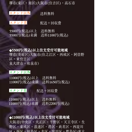
堺市(東区・南区)大阪市(住吉区)・高石市
​スタンド以外
送料無料
​スタンド花
配送＋回収費
5500円(税込)以上 送料無料
5500円(税込)未満 送料1100円(税込)
◆5500円(税込)以上注文受付可能地域
堺市(美原区)大阪市(住之江区・西成区・阿倍野
区・東住吉区
​泉大津市・和泉市）
​スタンド以外
11000円(税込)以上 送料無料
11000円(税込)未満 送料1650円(税込)
スタンド花
配送＋回収費
11000円(税込)以上 送料無料
11000円(税込)未満 送料2200円(税込)
◆11000円(税込)以上注文受付可能地域
大阪市(中央区・大正区・平野区・天王寺区・生
野区・東成区・浪速区・港区・此花区・西淀川
区・西区・福島区・北区・淀川区・都島区)東大