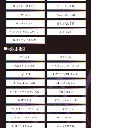
羅い舞座 堺駅前店
サンスクエア堺
ソフィア堺
Primer ArtHall
パンジョホール
堺市立文化会館
西文化会館（ウェスティ）
東文化会館
堺市立美原文化会館
■大阪市北区
ASH大阪
梅田Zeela
大阪市中央公会堂
ザ・フェニックスホール
StepHALL
LIVE HOUSE Rumio
Billboard Live 大阪
ALWAYS 梅田店
リーガロイヤルホテル大阪
梅田芸術劇場
梅田TRAD
グランキューブ大阪
サンケイホールブリーゼ
ハービスホール
フェスティバルホール
ロイヤルホース
梅田クリスタルホール
ホテル阪神大阪