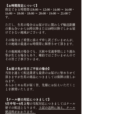
【お時間指定について】
指定できる時間帯は8:00 ～ 12:00・14:00 ～ 16:00・
16:00 ～ 18:00・18:00 ～ 20:00・19:00 ～ 21:00で
す。
ただし、生花の場合はお届け日に関わらず輸送距離
の兼ね合いから14時以降または18時以降でしかお届
けできない地域がございます。
その場合はご希望に添えず申し訳ございませんが、
その地域の最速のお時間帯に振替させて頂きます。
その他地域の場合でも、天候や交通事情により遅れ
等が生じる場合もあり、確約ではございませんので
その旨ご了承下さいませ。
【お届け先が当日ご不在の場合】
当社を通じて配送業者も最善のお届けに努めさせて
頂きますが生花の商品につきましては保障は致しか
ねます。
あらかじめお花が届く旨、先様にお伝えいただくこ
とを推奨いたします。
【クール便の対応につきまして】
5月中旬〜9月上旬
の宅配対応につきましてはクール
便での配送となります。
上記の送料に加え、クール
便送料がかかります。