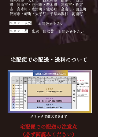
四条畷市・交野市・寝屋川市・摂津市・池田
市・箕面市・池田市・茨木市・高槻市・枚方
市・島本町・豊野町・能勢町・泉南市・田尻町​
阪南市・岬町・
太子町・千早赤阪村・河南町
​スタンド以外
お問合せ下さい
​スタンド花
配送＋回収費
お問合せ下さい
宅配便での配送・送料について
クリックで拡大できます
宅配便での配送の注意点
（必ず御読みください）