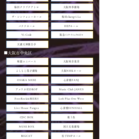
梅田クラブクアトロ
大阪四季劇場
ザ・シンフォニーホール
梅田shangri-La
バナナホール
HEPホール
Vi-Code
阪急ｲﾝﾀｰﾅｼｮﾅﾙﾎﾃﾙ
天満天神繁昌亭
■大阪市中央区
味園ユニバース
大阪城音楽堂
よしもと漫才劇場
大阪NHKホール
OSAKA MUSE
心斎橋FANJ
アメリカ村DROP
Music Club JANUS
FootRock&BEERS
Loft Plus One West
Live House Pangea
心斎橋SUNHALL
CDC BOX
歌う魚
MUSE BOX
国立文楽劇場
BIGCAT
松下IMPホール