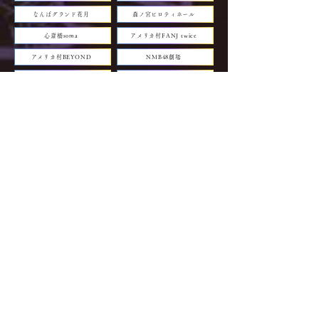
なんばグランド花月
森ノ宮ピロティホール
心斎橋soma
アメリカ村FANJ twice
アメリカ村BEYOND
NMB48劇場
Cafe&Bar TOBIRA
マイドーム大阪
STARBOX
club MERCURY
OSAKA RUIDO
#G8 ナンバーゲート 大阪
大阪松竹座
大阪城ホール
ワッハ上方
YES THEATER
ドーンセンター
いずみホール
心斎橋CLAPPER
朝日生命ホール
エル･おおさか
心斎橋パルコ「SPACE14」
Live House Anima
PLUSWIN HALL 大阪
心斎橋VARON
TRIANGLE OSAKA
Bigtwin Diner SHOVEL
■大阪市西区