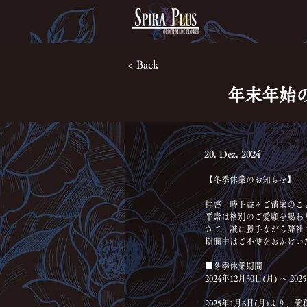
< Back
年末年始
20. Dez. 2024
【冬季休業のお知らせ】
拝啓　時下益々ご清栄のこ
平素は格別のご愛顧を賜わ
さて、誠に勝手ながら弊社
期間中はご不便をおかけい
■冬季休業期間
2024年12月30日(月) ～ 20
2025年1月6日(月)より、