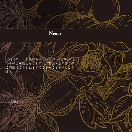
。
Next>
お問合せ・ご相談はネット(メール・LINE)から
のみのご対応となります。お電話・ご来店での
ご対応はできかねますので予めご了承ください
ませ。
Flower】ご利用ガイド