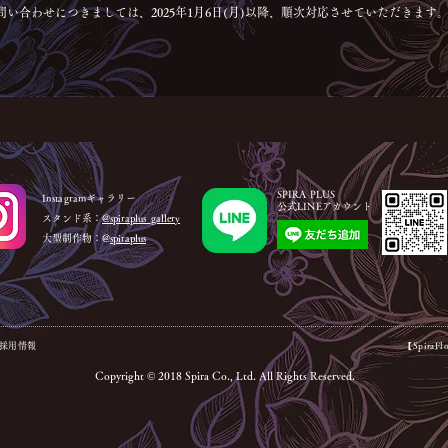
い合わせにつきましては、2025年1月6日(月)以降、順次対応させていただきます
SPIRA PLUS
Instagramギャラリー
公式LINEアカウント
スタンド系：
@spiraplus_gallery
大型制作物：@
spiraplus
d.】採用情報
【Spira
Copyright © 2018 Spira Co., Ltd. All Rights Reserved.